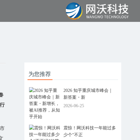
为您推荐
2026 知乎重庆城市峰会｜
春
新答案・新
行
2026-06-25
震惊！网沃科技一年能过多
市
少个“不正
文