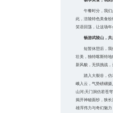
午餐时分，我们步
此，涪陵特色美食纷
笑语回荡，让这场年
畅游武陵山，共
短暂休憩后，我们奔
壮美，独特喀斯特地
新风貌，无惧挑战，
踏入大裂谷，仿若
峨入云，气势磅礴摄
山河;天门洞仿若苍
揭开神秘面纱，狭长
雄浑伟力与奇幻魅力