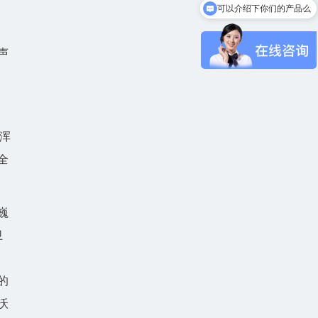
可以介绍下你们的产品么
声
浑
全
巍
卫
，
的
沃