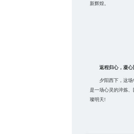
新辉煌。
返程归心，凝心
夕阳西下，这场年会
是一场心灵的淬炼、
璨明天!