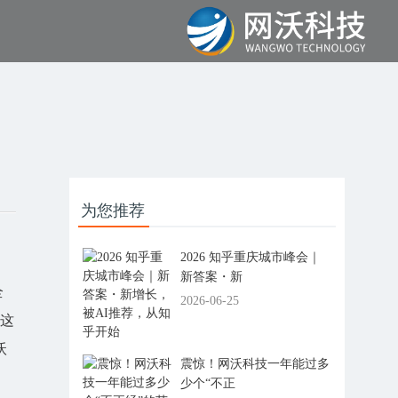
为您推荐
2026 知乎重庆城市峰会｜
新答案・新
全
2026-06-25
了这
沃
震惊！网沃科技一年能过多
少个“不正