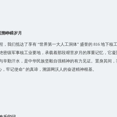
回溯峥嵘岁月
们抵达了享有 “世界第一大人工洞体” 盛誉的 816 地下核
绝密级军事核工业要地，承载着那段艰苦岁月的厚重记忆，它凝
与辛勤汗水，是中华民族坚毅自强精神的有力见证。置身其间，
心，牢记使命” 的真谛，溯源网沃人的奋进精神根基。
欢乐印记