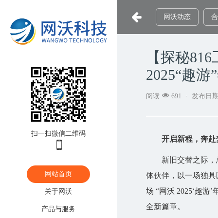

网沃动态
合
【探秘81
2025“趣

阅读
691 ·
发布日
扫一扫微信二维码
开启新程，奔赴

新旧交替之际，总有
网站首页
体伙伴，以一场独具匠
场 “网沃 2025‘趣
关于网沃
全新篇章。
产品与服务