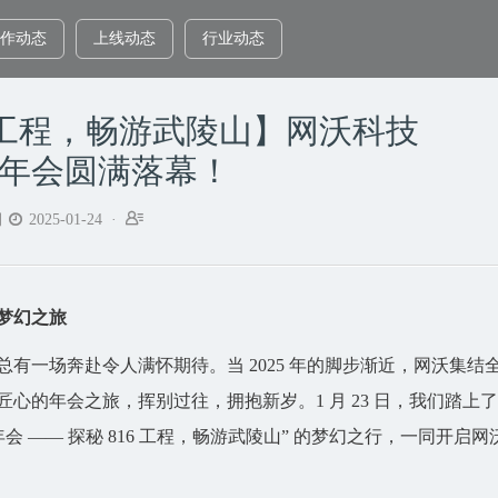
作动态
上线动态
行业动态
6工程，畅游武陵山】网沃科技
游”年会圆满落幕！


期
2025-01-24 ·
梦幻之旅
一场奔赴令人满怀期待。当 2025 年的脚步渐近，网沃集结
心的年会之旅，挥别过往，拥抱新岁。1 月 23 日，我们踏上
游’年会 —— 探秘 816 工程，畅游武陵山” 的梦幻之行，一同开启网