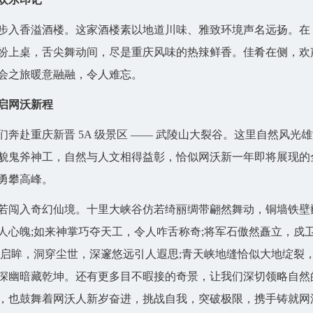
入香溢酒楼。这家酒楼素以地道川味、雅致环境声名远扬。在
纷上桌，舌尖舞动间，尽是重庆风味的热辣鲜香。佳肴在侧，欢
会之旅暖意融融，令人难忘。
启网沃新程
赴重庆新晋 5A 级景区 —— 武陵山大裂谷。这里自然风光雄
貌鬼斧神工，自然与人文相得益彰，恰似网沃新一年即将展现的
勇攀高峰。
闯入奇幻仙境。十里大峡谷仿若绮丽绸带翩然舞动，铜墙铁壁
人心魄;如来神掌巧夺天工，令人咋舌称奇;将军石傲然矗立，戍
穹启眸，洞穿尘世，深邃悠远引人遐思;青天峡地缝恰似大地绽裂
深幽暗藏乾坤。还有更多目不暇接的奇景，让我们深切领略自然
，也鼓舞着网沃人新岁奋进，挑战自我，突破极限，携手铸就网