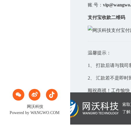
账 号：
vip@wangwo
支付宝收款二维码
温馨提示：
1、 打款后请与我司
2、 汇款若不是即
顺祝商祺！工作愉快



索取
网沃科技
了解
Powered by
WANGWO.COM