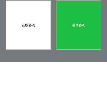
#食神驾到#美食打卡团第一站
网沃科技【#WIN 计划#中流砥柱 沃野生机】2019年下半年暨7月启动大会胜利召开
在线咨询
电话咨询
Copyright © 2011 - 2026 WANGWO. All Rights Reserved.
网沃科技 版权所有
法律声明
服务协议
隐私政策
渝公网安备 50010702500915号
渝ICP备12006366号-5