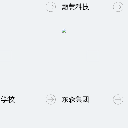
巅慧科技
中学校
东森集团