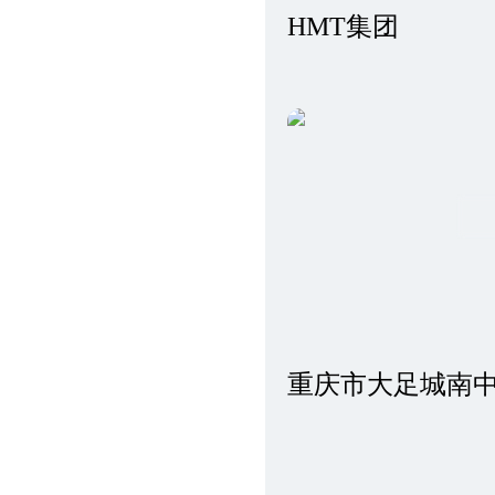
HMT集团
重庆市大足城南