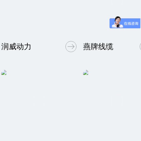
润威动力
燕牌线缆